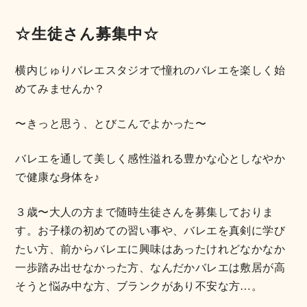
☆生徒さん募集中☆
横内じゅりバレエスタジオで憧れのバレエを楽しく始
めてみませんか？
〜きっと思う、とびこんでよかった〜
バレエを通して美しく感性溢れる豊かな心としなやか
で健康な身体を♪
３歳〜大人の方まで随時生徒さんを募集しておりま
す。お子様の初めての習い事や、バレエを真剣に学び
たい方、前からバレエに興味はあったけれどなかなか
一歩踏み出せなかった方、なんだかバレエは敷居が高
そうと悩み中な方、ブランクがあり不安な方…。