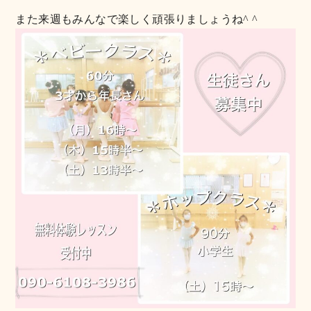
また来週もみんなで楽しく頑張りましょうね^ ^