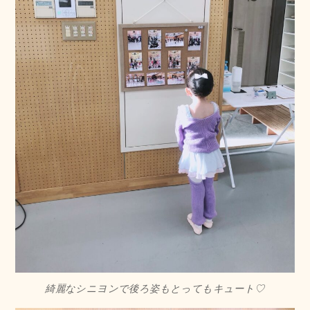
綺麗なシニヨンで後ろ姿もとってもキュート♡